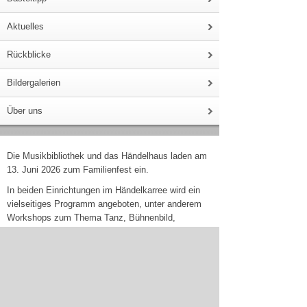
Aktuelles
Rückblicke
Bildergalerien
Über uns
Die Musikbibliothek und das Händelhaus laden am
13. Juni 2026 zum Familienfest ein.
In beiden Einrichtungen im Händelkarree wird ein
vielseitiges Programm angeboten, unter anderem
Workshops zum Thema Tanz, Bühnenbild,
Instrumentenbau und barocke Papierpüppchen
anziehen.
In der Musikbibliothek gibt es einen Medienverkauf
und um
15.30 und um 17.00 Uhr
ein
Kamishibai-
Erzähltheater nach der Oper „Hänsel und
Gretel“ von Engelbert Humperdinck
.