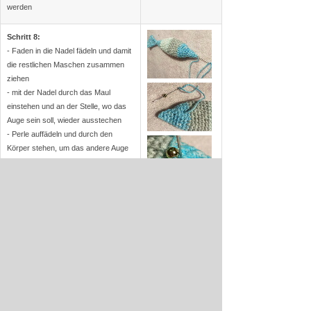
werden
Schritt 8:
- Faden in die Nadel fädeln und damit
die restlichen Maschen zusammen
ziehen
- mit der Nadel durch das Maul
einstehen und an der Stelle, wo das
Auge sein soll, wieder ausstechen
- Perle auffädeln und durch den
Körper stehen, um das andere Auge
anzubringen
- Perle auffädeln und befestigen
Fertig ist der Glücksbringer
Wer möchte, kann einen
Schlüsselring am Maul befestigen und