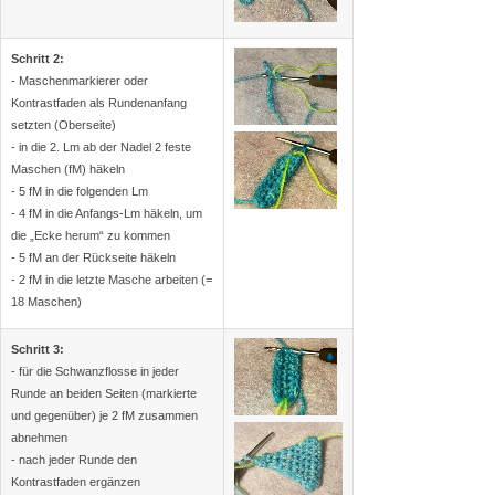
Schritt 2:
- Maschenmarkierer oder
Kontrastfaden als Rundenanfang
setzten (Oberseite)
- in die 2. Lm ab der Nadel 2 feste
Maschen (fM) häkeln
- 5 fM in die folgenden Lm
- 4 fM in die Anfangs-Lm häkeln, um
die „Ecke herum“ zu kommen
- 5 fM an der Rückseite häkeln
- 2 fM in die letzte Masche arbeiten (=
18 Maschen)
Schritt 3:
- für die Schwanzflosse in jeder
Runde an beiden Seiten (markierte
und gegenüber) je 2 fM zusammen
abnehmen
- nach jeder Runde den
Kontrastfaden ergänzen