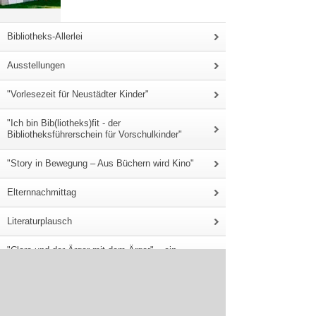
Bibliotheks-Allerlei
Ausstellungen
"Vorlesezeit für Neustädter Kinder"
"Ich bin Bib(liotheks)fit - der
Bibliotheksführerschein für Vorschulkinder"
"Story in Bewegung – Aus Büchern wird Kino"
Elternnachmittag
Literaturplausch
"Clara und der Ärger mit dem Ärger" – ein
Projekt der Kinderdruckwerkstatt der AWO
Entdecke die Welt der Technik