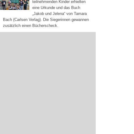
teilnehmenden Kinder erhielten
eine Urkunde und das Buch
„Jakob und Jelena“ von Tamara
Bach (Carlsen Verlag). Die Siegerinnen gewannen
zusätzlich einen Bücherscheck.
Zum Vorlesewettbewerb
Der seit 1959 stattfindende Vorlesewettbewerb ist
einer der größten und bekanntesten Wettbewerbe
für Schüler*innen in Deutschland. Die
traditionsreiche Leseförderungsaktion wird von der
Stiftung Buchkultur und Leseförderung des
Börsenvereins des Deutschen Buchhandels
veranstaltet und steht unter der Schirmherrschaft
des Bundespräsidenten. Auch in diesem Jahr
unterstützen vier Sparda-Banken die Aktion auf
regionaler Ebene.
Sitemap
Werbung schalten
Elektronische Kommunikation